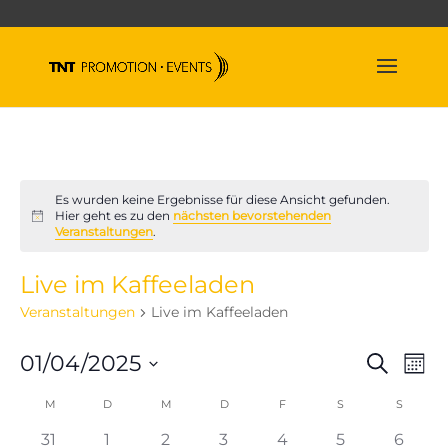
Es wurden keine Ergebnisse für diese Ansicht gefunden.
Hier geht es zu den
nächsten bevorstehenden
Hinweis
Veranstaltungen
.
Live im Kaffeeladen
Veranstaltungen
Live im Kaffeeladen
Veran
Ve
01/04/2025
Suche
Mona
An
Suche
Datum
Na
Kalender
M
MONTAG
D
DIENSTAG
M
MITTWOCH
D
DONNERSTAG
F
FREITAG
S
SAMSTAG
und
S
SONNT
wählen.
von
Ansich
0
0
0
0
0
0
0
31
1
2
3
4
5
6