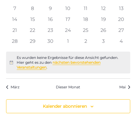
Veranstaltungen
Naviga
Veranstaltungen
Veranstaltungen
Veranstaltungen
Veranstaltungen
Veranstaltungen
Veranstaltun
Verans
0
0
0
0
0
0
0
7
8
9
10
11
12
13
Veranstaltungen
Veranstaltungen
Veranstaltungen
Veranstaltungen
Veranstaltungen
Veranstaltun
Verans
0
0
0
0
0
0
0
14
15
16
17
18
19
20
Veranstaltungen
Veranstaltungen
Veranstaltungen
Veranstaltungen
Veranstaltungen
Veranstaltung
Verans
0
0
0
0
0
0
0
21
22
23
24
25
26
27
Veranstaltungen
Veranstaltungen
Veranstaltungen
Veranstaltungen
Veranstaltungen
Veranstaltung
Verans
0
0
0
0
0
0
0
28
29
30
1
2
3
4
Veranstaltungen
Veranstaltungen
Veranstaltungen
Veranstaltungen
Veranstaltungen
Veranstaltun
Verans
Es wurden keine Ergebnisse für diese Ansicht gefunden.
Hier geht es zu den
nächsten bevorstehenden
Hinweis
Veranstaltungen
.
März
Dieser Monat
Mai
Kalender abonnieren