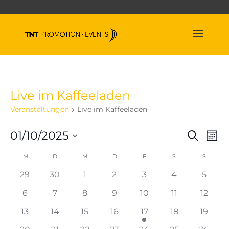
Live im Kaffeeladen
Veranstaltungen
Live im Kaffeeladen
Veran
Ve
01/10/2025
Suche
Mona
An
Suche
Datum
Na
Kalender
M
MONTAG
D
DIENSTAG
M
MITTWOCH
D
DONNERSTAG
F
FREITAG
S
SAMSTAG
und
S
SONNT
wählen.
von
Ansich
0
0
0
0
0
0
0
29
30
1
2
3
4
5
Veranstaltungen
Naviga
Veranstaltungen
Veranstaltungen
Veranstaltungen
Veranstaltungen
Veranstaltungen
Veranstaltun
Verans
0
0
0
0
0
0
0
6
7
8
9
10
11
12
Veranstaltungen
Veranstaltungen
Veranstaltungen
Veranstaltungen
Veranstaltungen
Veranstaltun
Verans
0
0
0
0
1
0
0
13
14
15
16
17
18
19
Veranstaltungen
Veranstaltungen
Veranstaltungen
Veranstaltungen
Veranstaltung
Veranstaltung
Verans