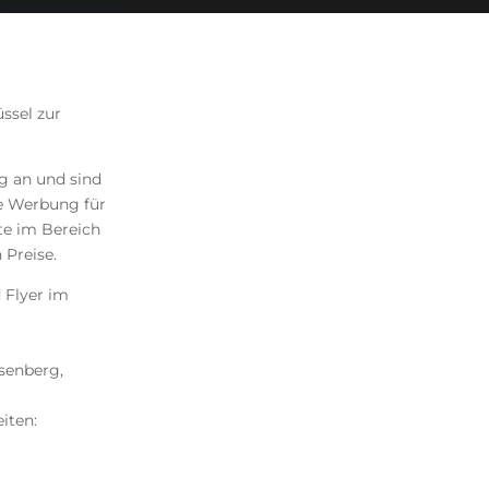
üssel zur
g an und sind
ie Werbung für
tte im Bereich
 Preise.
 Flyer im
senberg,
iten: