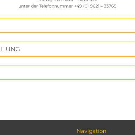
unter der Telefonnummer +49 (0) 9621 – 33765
EILUNG
Navigation