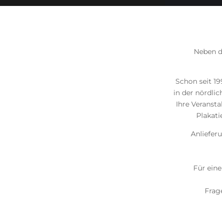
Neben d
Schon seit 1
in der nördli
Ihre Veransta
Plakati
Anliefer
Für ein
Frag