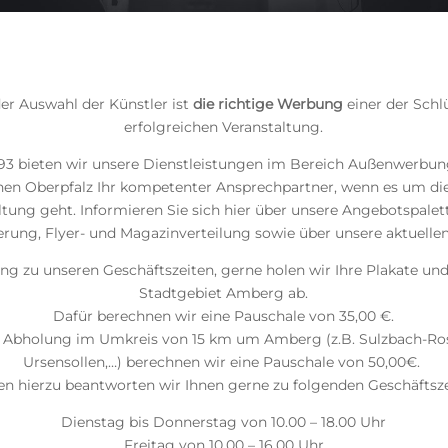
er Auswahl der Künstler ist
die richtige Werbung
einer der Schl
erfolgreichen Veranstaltung.
993 bieten wir unsere Dienstleistungen im Bereich Außenwerbun
chen Oberpfalz Ihr kompetenter Ansprechpartner, wenn es um d
ltung geht. Informieren Sie sich hier über unsere Angebotspale
erung, Flyer- und Magazinverteilung sowie über unsere aktuellen
ung zu unseren Geschäftszeiten, gerne holen wir Ihre Plakate und
Stadtgebiet Amberg ab.
Dafür berechnen wir eine Pauschale von 35,00 €.
e Abholung im Umkreis von 15 km um Amberg (z.B. Sulzbach-Ro
Ursensollen,…) berechnen wir eine Pauschale von 50,00€.
en hierzu beantworten wir Ihnen gerne zu folgenden Geschäftsze
Dienstag bis Donnerstag von 10.00 – 18.00 Uhr
Freitag von 10.00 – 16.00 Uhr