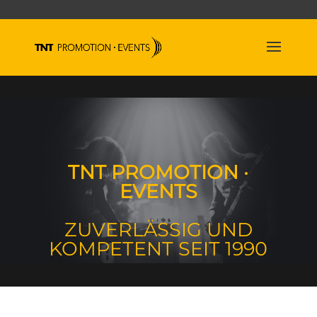
TNT PROMOTION
·
EVENTS
ZUVERLÄSSIG UND
KOMPETENT SEIT 1990