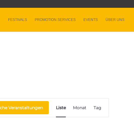
FESTIVALS
PROMOTION SERVICES
EVENTS
ÜBER UNS
Veranstaltung
Ansichten-
che Veranstaltungen
Liste
Monat
Tag
Navigation