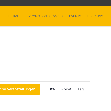
FESTIVALS
PROMOTION SERVICES
EVENTS
ÜBER UNS
Veranstaltung
Ansichten-
che Veranstaltungen
Liste
Monat
Tag
Navigation