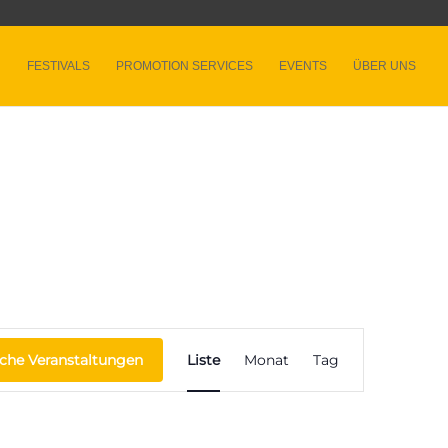
FESTIVALS
PROMOTION SERVICES
EVENTS
ÜBER UNS
Veranstaltung
Ansichten-
che Veranstaltungen
Liste
Monat
Tag
Navigation