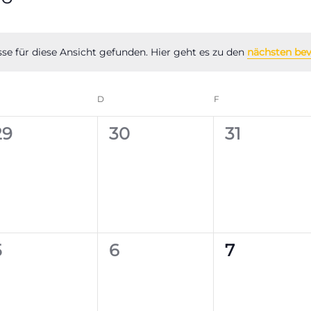
se für diese Ansicht gefunden. Hier geht es zu den
nächsten be
Hinweis
ITTWOCH
D
DONNERSTAG
F
FREITAG
0
0
0
29
30
31
en,
Veranstaltungen,
Veranstaltungen,
Veranstal
0
0
0
5
6
7
en,
Veranstaltungen,
Veranstaltungen,
Veranstal