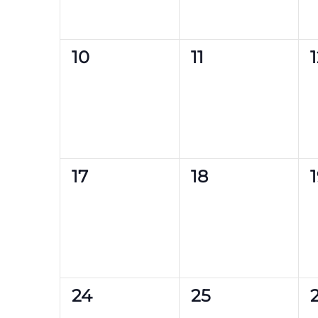
0
0
10
11
Veranstaltungen,
Veranstaltung
0
0
17
18
Veranstaltungen,
Veranstaltung
0
0
24
25