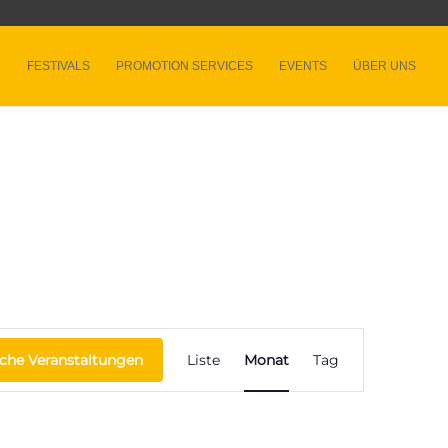
FESTIVALS
PROMOTION SERVICES
EVENTS
ÜBER UNS
Veranstaltung
Ansichten-
che Veranstaltungen
Liste
Monat
Tag
Navigation