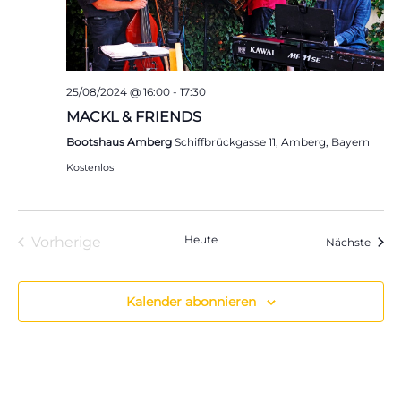
25/08/2024 @ 16:00
-
17:30
MACKL & FRIENDS
Bootshaus Amberg
Schiffbrückgasse 11, Amberg, Bayern
Kostenlos
Heute
Vorherige
Veran
Nächste
Veranstaltungen
Kalender abonnieren