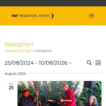
Saxophon
Veranstaltungen
Saxophon
Veran
Ve
25/08/2024
 - 
10/08/2026
Suche
Liste
An
Suche
Datum
Na
und
August 2024
wählen.
Ansich
SO.
Naviga
25