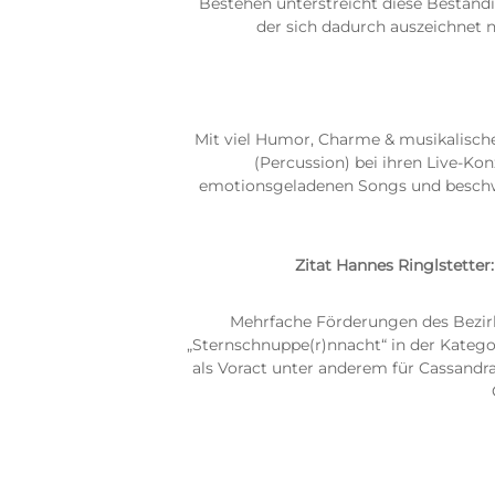
Bestehen unterstreicht diese Beständi
der sich dadurch auszeichnet n
Mit viel Humor, Charme & musikalische
(Percussion) bei ihren Live-Ko
emotionsgeladenen Songs und beschwin
Zitat Hannes Ringlstetter:
Mehrfache Förderungen des Bezirk
„Sternschnuppe(r)nnacht“ in der Katego
als Voract unter anderem für Cassandra 