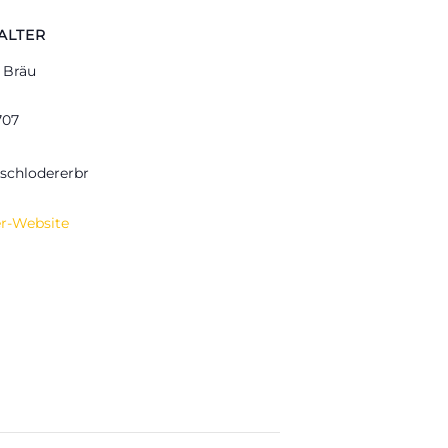
ALTER
 Bräu
707
chlodererbr
er-Website