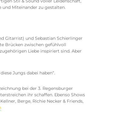
igen Stil & Sound voller Leidenschaft,
e und Miteinander zu gestalten.
 Gitarrist) und Sebastian Schierlinger
nte Brücken zwischen gefühlvoll
gehörigen Liebe inspiriert sind. Aber
r diese Jungs dabei haben“.
zeichnung bei der 3. Regensburger
terstreichen ihr schaffen. Ebenso Shows
Kellner, Berge, Richie Necker & Friends,
m