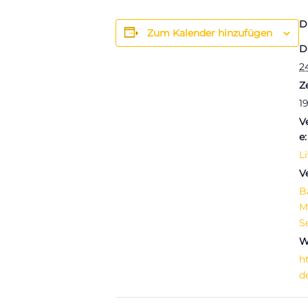
D
Zum Kalender hinzufügen
D
2
Ze
19
V
e:
L
V
B
M
S
W
h
d