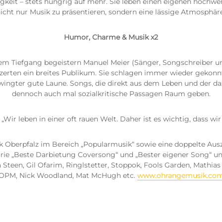
gkeit – stets hungrig auf mehr. Sie leben einen eigenen hochwert
icht nur Musik zu präsentieren, sondern eine lässige Atmosphär
Humor, Charme & Musik x2
m Tiefgang begeistern Manuel Meier (Sänger, Songschreiber und
nzerten ein breites Publikum. Sie schlagen immer wieder gekon
gter gute Laune. Songs, die direkt aus dem Leben und der dazu
dennoch auch mal sozialkritische Passagen Raum geben.
„Wir leben in einer oft rauen Welt. Daher ist es wichtig, dass wi
 Oberpfalz im Bereich „Popularmusik“ sowie eine doppelte Aus
rie „Beste Darbietung Coversong“ und „Bester eigener Song“ un
Steen, Gil Ofarim, Ringlstetter, Stoppok, Fools Garden, Mathias 
OPM, Nick Woodland, Mat McHugh etc.
www.ohrangemusik.co