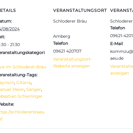
ETAILS
VERANSTALTUNGSORT
VERANST
atum:
Schloderer Bräu
Schloderer
Telefon
4/08/2024
09621-420
Amberg
it:
Telefon
E-Mail
:30 - 21:30
09621 420707
kommzu@s
eranstaltungskategori
aeu.de
Veranstaltungsort-
Website anzeigen
Veranstalt
ive im Schloderer Bräu
anzeigen
eranstaltung-Tags:
ayrisch
,
Gitarre
,
anuel Meier
,
Sänger
,
ebastian Schierlinger
ebsite:
ttps://schlodererbraeu.
e/