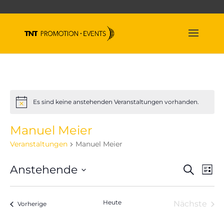
Es sind keine anstehenden Veranstaltungen vorhanden.
Hinweis
Manuel Meier
Veranstaltungen
Manuel Meier
Veran
Ve
Anstehende
Suche
Liste
An
Suche
Datum
Na
und
wählen.
Heute
Nächste
Veranstaltungen
Ansich
Vorherige
Veranst
Naviga