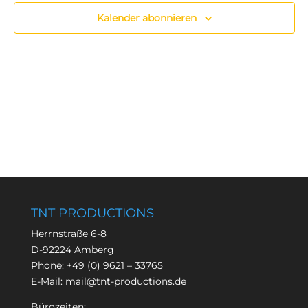
Kalender abonnieren
TNT PRODUCTIONS
Herrnstraße 6-8
D-92224 Amberg
Phone:
+49 (0) 9621 – 33765
E-Mail:
mail@tnt-productions.de
Bürozeiten: