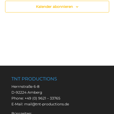
Kalender abonnieren
TNT PRODUCTIONS
Herrnstraße 6-8
D-92224 Amberg
Phone:
+49 (0) 9621 – 33765
E-Mail:
mail@tnt-productions.de
Bürozeiten: