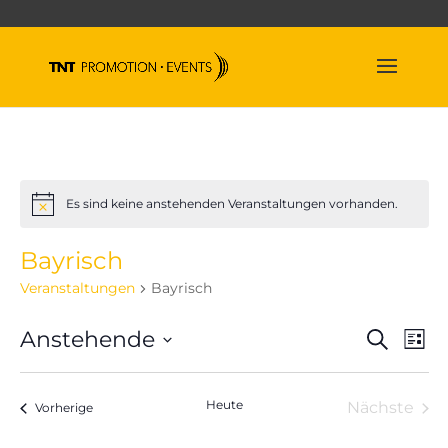
Es sind keine anstehenden Veranstaltungen vorhanden.
Hinweis
Bayrisch
Veranstaltungen
Bayrisch
Veran
Ve
Anstehende
Suche
Liste
An
Suche
Datum
Na
und
wählen.
Heute
Nächste
Veranstaltungen
Ansich
Vorherige
Veranst
Naviga