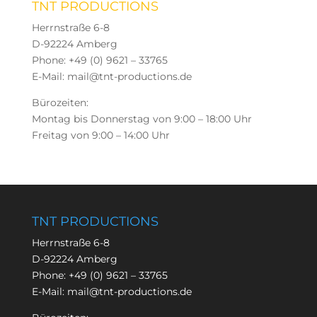
TNT PRODUCTIONS
Herrnstraße 6-8
D-92224 Amberg
Phone: +49 (0) 9621 – 33765
E-Mail: mail@tnt-productions.de
Bürozeiten:
Montag bis Donnerstag von 9:00 – 18:00 Uhr
Freitag von 9:00 – 14:00 Uhr
TNT PRODUCTIONS
Herrnstraße 6-8
D-92224 Amberg
Phone:
+49 (0) 9621 – 33765
E-Mail:
mail@tnt-productions.de