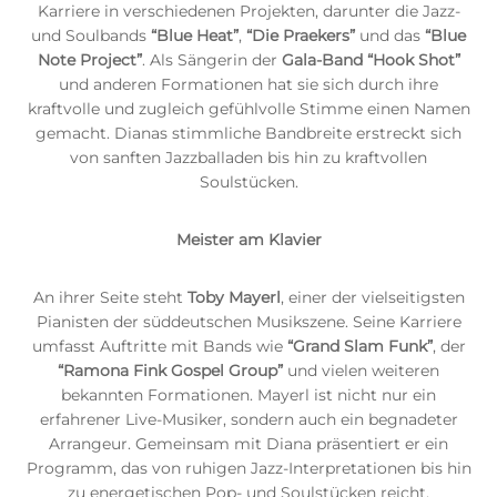
Karriere in verschiedenen Projekten, darunter die Jazz-
und Soulbands
“Blue Heat”
,
“Die Praekers”
und das
“Blue
Note Project”
. Als Sängerin der
Gala-Band “Hook Shot”
und anderen Formationen hat sie sich durch ihre
kraftvolle und zugleich gefühlvolle Stimme einen Namen
gemacht. Dianas stimmliche Bandbreite erstreckt sich
von sanften Jazzballaden bis hin zu kraftvollen
Soulstücken.
Meister am Klavier
An ihrer Seite steht
Toby Mayerl
, einer der vielseitigsten
Pianisten der süddeutschen Musikszene. Seine Karriere
umfasst Auftritte mit Bands wie
“Grand Slam Funk”
, der
“Ramona Fink Gospel Group”
und vielen weiteren
bekannten Formationen. Mayerl ist nicht nur ein
erfahrener Live-Musiker, sondern auch ein begnadeter
Arrangeur. Gemeinsam mit Diana präsentiert er ein
Programm, das von ruhigen Jazz-Interpretationen bis hin
zu energetischen Pop- und Soulstücken reicht.