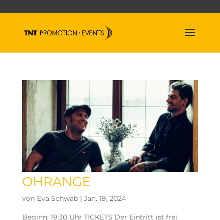
OHRANGE
von
Eva Schwab
|
Jan. 19, 2024
Beginn: 19:30 Uhr TICKETS Der Eintritt ist frei.