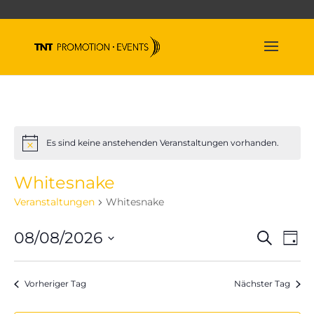
Es sind keine anstehenden Veranstaltungen vorhanden.
Hinweis
Whitesnake
Veranstaltungen
Whitesnake
Veran
Ve
08/08/2026
Suche
Tag
An
Suche
Datum
Na
und
wählen.
Vorheriger Tag
Nächster Tag
Ansich
Naviga