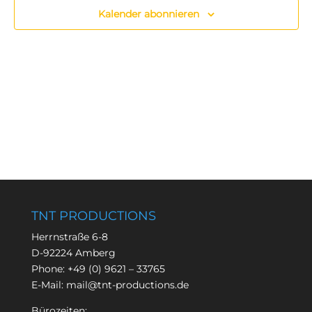
Kalender abonnieren
TNT PRODUCTIONS
Herrnstraße 6-8
D-92224 Amberg
Phone:
+49 (0) 9621 – 33765
E-Mail:
mail@tnt-productions.de
Bürozeiten: