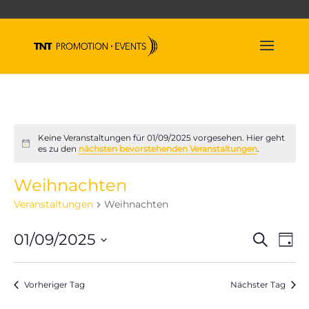
Keine Veranstaltungen für 01/09/2025 vorgesehen. Hier geht
Hinweis
es zu den
nächsten bevorstehenden Veranstaltungen
.
Weihnachten
Veranstaltungen
Weihnachten
Veran
Ve
01/09/2025
Suche
Tag
An
Suche
Datum
Na
und
wählen.
Vorheriger Tag
Nächster Tag
Ansich