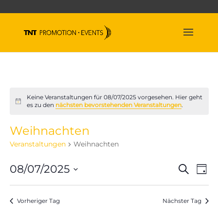
Keine Veranstaltungen für 08/07/2025 vorgesehen. Hier geht
Hinweis
es zu den
nächsten bevorstehenden Veranstaltungen
.
Weihnachten
Veranstaltungen
Weihnachten
Veran
Ve
08/07/2025
Suche
Tag
An
Suche
Datum
Na
und
wählen.
Vorheriger Tag
Nächster Tag
Ansich