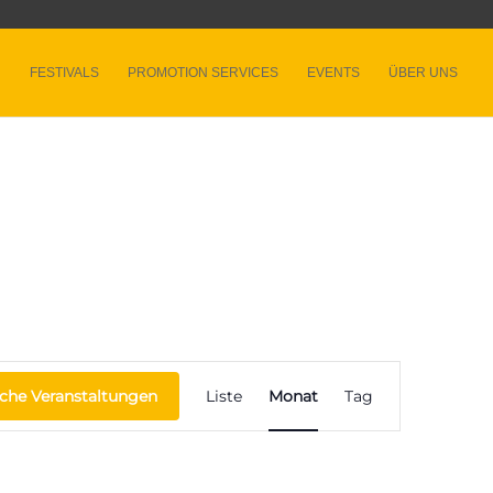
FESTIVALS
PROMOTION SERVICES
EVENTS
ÜBER UNS
Veranstaltung
Ansichten-
che Veranstaltungen
Liste
Monat
Tag
Navigation