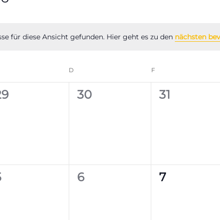
se für diese Ansicht gefunden. Hier geht es zu den
nächsten be
Hinweis
ITTWOCH
D
DONNERSTAG
F
FREITAG
0
0
0
29
30
31
en,
Veranstaltungen,
Veranstaltungen,
Veranstal
0
0
0
5
6
7
en,
Veranstaltungen,
Veranstaltungen,
Veranstal