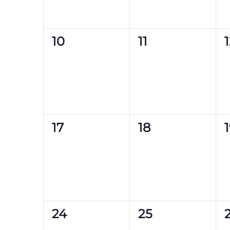
0
0
10
11
Veranstaltungen,
Veranstaltung
0
0
17
18
Veranstaltungen,
Veranstaltung
0
0
24
25