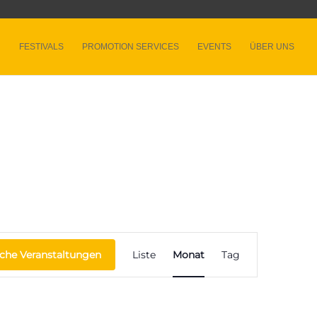
FESTIVALS
PROMOTION SERVICES
EVENTS
ÜBER UNS
Veranstaltung
Ansichten-
che Veranstaltungen
Liste
Monat
Tag
Navigation