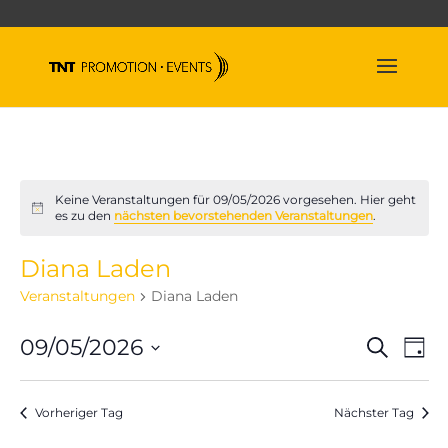
Keine Veranstaltungen für 09/05/2026 vorgesehen. Hier geht
Hinweis
es zu den
nächsten bevorstehenden Veranstaltungen
.
Diana Laden
Veranstaltungen
Diana Laden
Veran
Ve
09/05/2026
Suche
Tag
An
Suche
Datum
Na
und
wählen.
Vorheriger Tag
Nächster Tag
Ansich