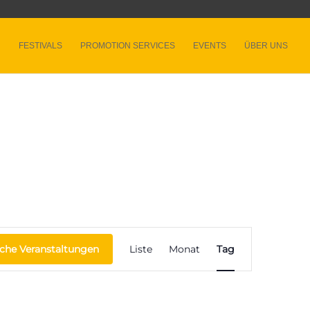
FESTIVALS
PROMOTION SERVICES
EVENTS
ÜBER UNS
Veranstaltung
Ansichten-
che Veranstaltungen
Liste
Monat
Tag
Navigation