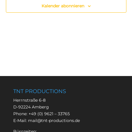
Kalender abonnieren
TNT PRODUCTIONS
Herrnstraße 6-8
D-92224 Amberg
Phone:
+49 (0) 9621 – 33765
E-Mail:
mail@tnt-productions.de
Bürozeiten: