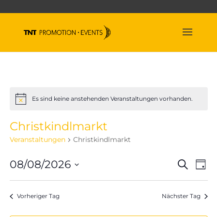
Es sind keine anstehenden Veranstaltungen vorhanden.
Hinweis
Christkindlmarkt
Veranstaltungen
Christkindlmarkt
Veran
Ve
08/08/2026
Suche
Tag
An
Suche
Datum
Na
und
wählen.
Vorheriger Tag
Nächster Tag
Ansich
Naviga