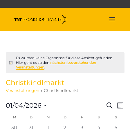
Es wurden keine Ergebnisse für diese Ansicht gefunden.
Hier geht es zu den
nächsten bevorstehenden
Hinweis
Veranstaltungen
.
Christkindlmarkt
Veranstaltungen
Christkindlmarkt
Veran
Ve
01/04/2026
Suche
Mona
An
Suche
Datum
Na
Kalender
M
MONTAG
D
DIENSTAG
M
MITTWOCH
D
DONNERSTAG
F
FREITAG
S
SAMSTAG
und
S
SONNT
wählen.
von
Ansich
0
0
0
0
0
0
0
30
31
1
2
3
4
5