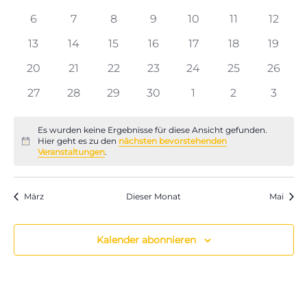
Veranstaltungen
Naviga
Veranstaltungen
Veranstaltungen
Veranstaltungen
Veranstaltungen
Veranstaltungen
Veranstaltun
Verans
0
0
0
0
0
0
0
6
7
8
9
10
11
12
Veranstaltungen
Veranstaltungen
Veranstaltungen
Veranstaltungen
Veranstaltungen
Veranstaltun
Verans
0
0
0
0
0
0
0
13
14
15
16
17
18
19
Veranstaltungen
Veranstaltungen
Veranstaltungen
Veranstaltungen
Veranstaltungen
Veranstaltung
Verans
0
0
0
0
0
0
0
20
21
22
23
24
25
26
Veranstaltungen
Veranstaltungen
Veranstaltungen
Veranstaltungen
Veranstaltungen
Veranstaltung
Verans
0
0
0
0
0
0
0
27
28
29
30
1
2
3
Veranstaltungen
Veranstaltungen
Veranstaltungen
Veranstaltungen
Veranstaltungen
Veranstaltun
Verans
Es wurden keine Ergebnisse für diese Ansicht gefunden.
Hier geht es zu den
nächsten bevorstehenden
Hinweis
Veranstaltungen
.
März
Dieser Monat
Mai
Kalender abonnieren