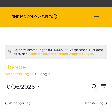
Keine Veranstaltungen für 10/06/2026 vorgesehen. Hier geht
Hinweis
es zu den
nächsten bevorstehenden Veranstaltungen
.
Boogie
Veranstaltungen
Boogie
Veran
Ve
10/06/2026
Suche
Tag
An
Suche
Datum
Na
und
wählen.
Vorheriger Tag
Nächster Tag
Ansich