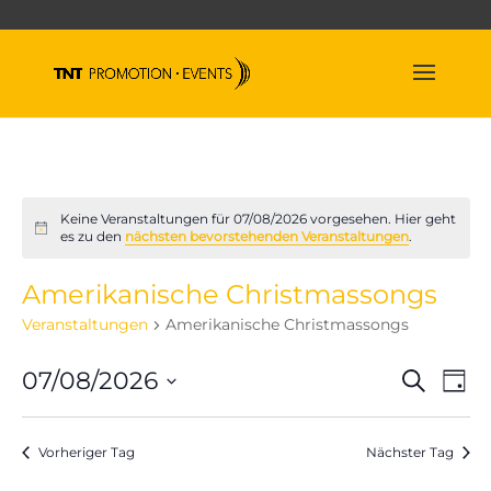
Keine Veranstaltungen für 07/08/2026 vorgesehen. Hier geht
Hinweis
es zu den
nächsten bevorstehenden Veranstaltungen
.
Amerikanische Christmassongs
Veranstaltungen
Amerikanische Christmassongs
Veran
Ve
07/08/2026
Suche
Tag
An
Suche
Datum
Na
und
wählen.
Vorheriger Tag
Nächster Tag
Ansich