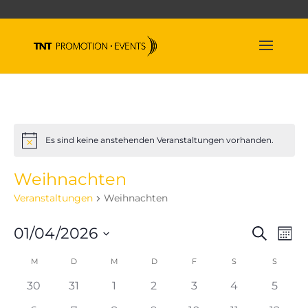
Es sind keine anstehenden Veranstaltungen vorhanden.
Hinweis
Weihnachten
Veranstaltungen
Weihnachten
Veran
Ve
01/04/2026
Suche
Mona
An
Suche
Datum
Na
Kalender
M
MONTAG
D
DIENSTAG
M
MITTWOCH
D
DONNERSTAG
F
FREITAG
S
SAMSTAG
und
S
SONNT
wählen.
von
Ansich
0
0
0
0
0
0
0
30
31
1
2
3
4
5
Veranstaltungen
Naviga
Veranstaltungen
Veranstaltungen
Veranstaltungen
Veranstaltungen
Veranstaltungen
Veranstaltun
Verans