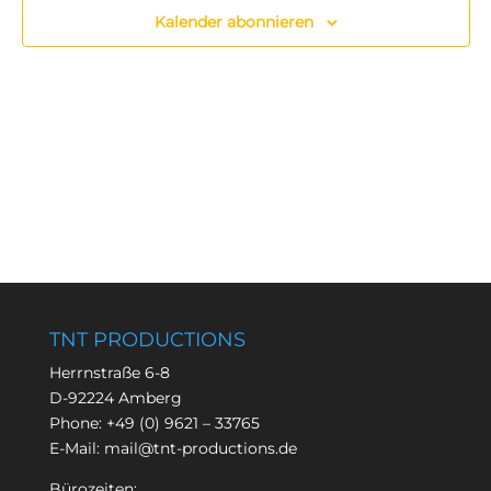
Kalender abonnieren
TNT PRODUCTIONS
Herrnstraße 6-8
D-92224 Amberg
Phone:
+49 (0) 9621 – 33765
E-Mail:
mail@tnt-productions.de
Bürozeiten: