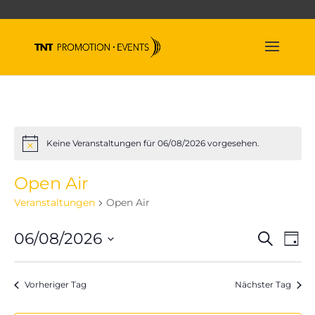
Keine Veranstaltungen für 06/08/2026 vorgesehen.
Hinweis
Open Air
Veranstaltungen
Open Air
Veran
Ve
06/08/2026
Suche
Tag
An
Suche
Datum
Na
und
wählen.
Vorheriger Tag
Nächster Tag
Ansich
Naviga