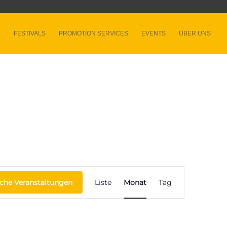
FESTIVALS
PROMOTION SERVICES
EVENTS
ÜBER UNS
Veranstaltung
Ansichten-
che Veranstaltungen
Liste
Monat
Tag
Navigation