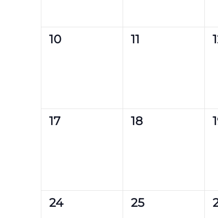
0
0
10
11
Veranstaltungen,
Veranstaltung
0
0
17
18
Veranstaltungen,
Veranstaltung
0
0
24
25