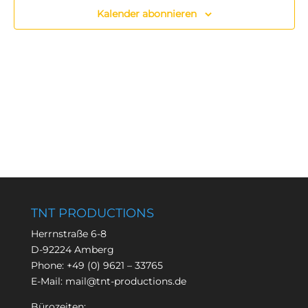
Kalender abonnieren
TNT PRODUCTIONS
Herrnstraße 6-8
D-92224 Amberg
Phone:
+49 (0) 9621 – 33765
E-Mail:
mail@tnt-productions.de
Bürozeiten: