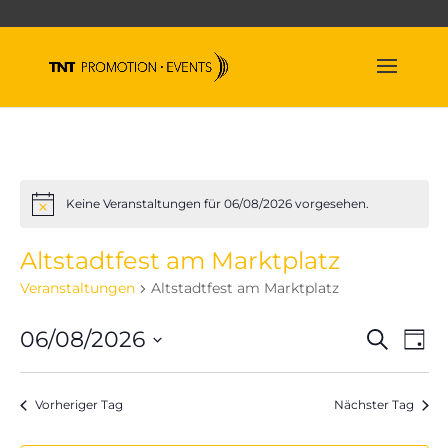
Keine Veranstaltungen für 06/08/2026 vorgesehen.
Hinweis
Altstadtfest am Marktplatz
Veranstaltungen
Altstadtfest am Marktplatz
Veran
Ve
06/08/2026
Suche
Tag
An
Suche
Datum
Na
und
wählen.
Vorheriger Tag
Nächster Tag
Ansich
Naviga