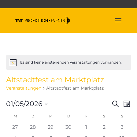
Es sind keine anstehenden Veranstaltungen vorhanden.
Hinweis
Altstadtfest am Marktplatz
Veranstaltungen
Altstadtfest am Marktplatz
Veran
Ve
01/05/2026
Suche
Mona
An
Suche
Datum
Na
Kalender
M
MONTAG
D
DIENSTAG
M
MITTWOCH
D
DONNERSTAG
F
FREITAG
S
SAMSTAG
und
S
SONNT
wählen.
von
Ansich
0
0
0
0
0
0
0
27
28
29
30
1
2
3
Veranstaltungen
Naviga
Veranstaltungen
Veranstaltungen
Veranstaltungen
Veranstaltungen
Veranstaltungen
Veranstaltun
Verans