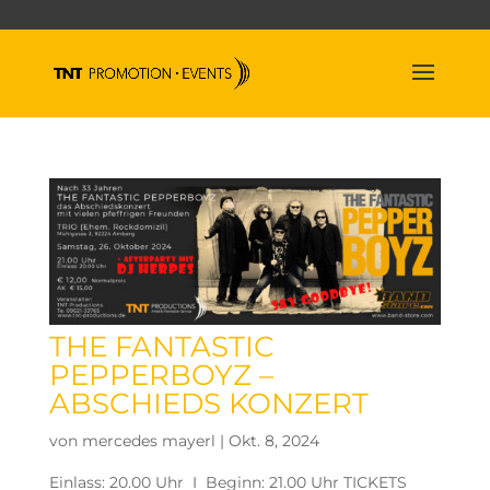
THE FANTASTIC
PEPPERBOYZ –
ABSCHIEDS KONZERT
von
mercedes mayerl
|
Okt. 8, 2024
Einlass: 20.00 Uhr I Beginn: 21.00 Uhr TICKETS