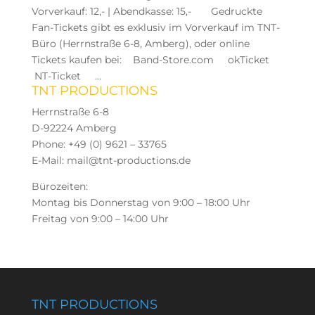
Vorverkauf: 12,- | Abendkasse: 15,- Gedruckte
Fan-Tickets gibt es exklusiv im Vorverkauf im TNT-
Büro (Herrnstraße 6-8, Amberg), oder online
Tickets kaufen bei: Band-Store.com okTicket
NT-Ticket ...
TNT PRODUCTIONS
Herrnstraße 6-8
D-92224 Amberg
Phone: +49 (0) 9621 – 33765
E-Mail: mail@tnt-productions.de
Bürozeiten:
Montag bis Donnerstag von 9:00 – 18:00 Uhr
Freitag von 9:00 – 14:00 Uhr
TNT PRODUCTIONS