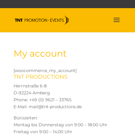
My account
[woocommerce_my_account]
TNT PRODUCTIONS
Herrnstraße 6-8
D-92224 Amberg
Phone: +49 (0) 9621 – 33765
E-Mail: mail@tnt-productions.de
Bürozeiten:
Montag bis Donnerstag von 9:00 – 18:00 Uhr
Freitag von 9:00 – 14:00 Uhr