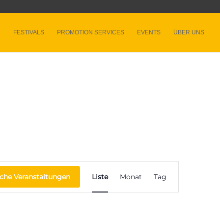
FESTIVALS
PROMOTION SERVICES
EVENTS
ÜBER UNS
Veranstaltung
Ansichten-
che Veranstaltungen
Liste
Monat
Tag
Navigation