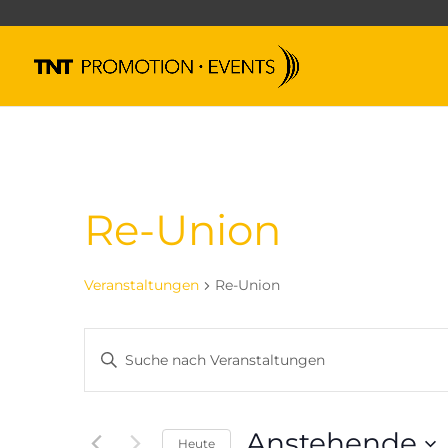
Re-Union
Veranstaltungen
Re-Union
Veranstaltungen
Bitte
Suche
Schlüsselwort
und
eingeben.
Ansichten,
Suche
Anstehende
Navigation
nach
Heute