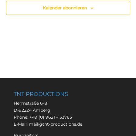
Kalender abonnieren
TNT PRODUCTIONS
Herrnstraße 6-8
D-92224 Amberg
Phone:
+49 (0) 9621 – 33765
E-Mail:
mail@tnt-productions.de
Bürozeiten: