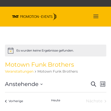
Es wurden keine Ergebnisse gefunden.
Hinweis
Motown Funk Brothers
Veranstaltungen
Motown Funk Brothers
Veran
Ve
Anstehende
Suche
Liste
An
Suche
Datum
Na
und
wählen.
Heute
Nächste
Veranstaltungen
Ansich
Vorherige
Veranst
Naviga