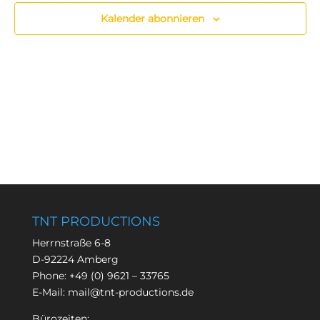
Kalender abonnieren
TNT PRODUCTIONS
Herrnstraße 6-8
D-92224 Amberg
Phone:
+49 (0) 9621 – 33765
E-Mail:
mail@tnt-productions.de
Bürozeiten: