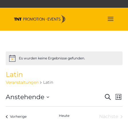
Es wurden keine Ergebnisse gefunden.
Hinweis
Latin
Veranstaltungen
Latin
Veran
Ve
Anstehende
Suche
Liste
An
Suche
Datum
Na
und
wählen.
Heute
Nächste
Veranstaltungen
Ansich
Vorherige
Veranst
Naviga