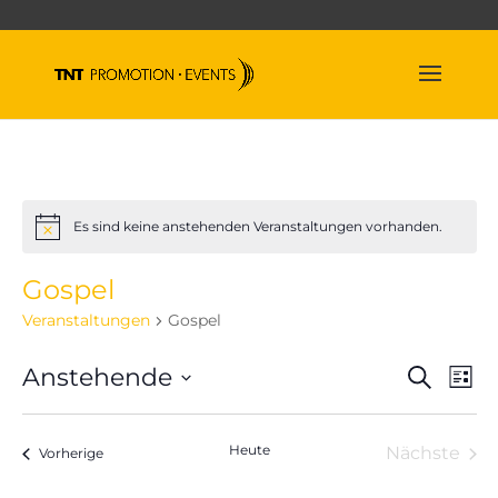
Es sind keine anstehenden Veranstaltungen vorhanden.
Hinweis
Gospel
Veranstaltungen
Gospel
Veran
Ve
Anstehende
Suche
Liste
An
Suche
Datum
Na
und
wählen.
Heute
Nächste
Veranstaltungen
Ansich
Vorherige
Veranst
Naviga