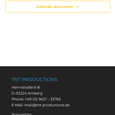
Kalender abonnieren
TNT PRODUCTIONS
Herrnstraße 6-8
D-92224 Amberg
Phone:
+49 (0) 9621 – 33765
E-Mail:
mail@tnt-productions.de
Bürozeiten: