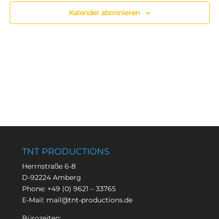
Kalender abonnieren
TNT PRODUCTIONS
Herrnstraße 6-8
D-92224 Amberg
Phone:
+49 (0) 9621 – 33765
E-Mail:
mail@tnt-productions.de
Bürozeiten: