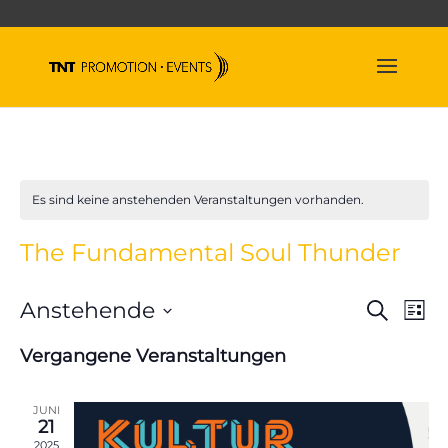
Es sind keine anstehenden Veranstaltungen vorhanden.
The Fundamental Soul Thunder
Veran
Ve
Anstehende
Suche
Liste
An
Suche
Datum
Na
und
Vergangene Veranstaltungen
wählen.
Ansich
Naviga
JUNI
21
2025