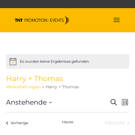
Es wurden keine Ergebnisse gefunden.
Hinweis
Harry + Thomas
Veranstaltungen
Harry + Thomas
Veran
Ve
Anstehende
Suche
Liste
An
Suche
Datum
Na
und
wählen.
Heute
Nächste
Veranstaltungen
Ansich
Vorherige
Veranst
Naviga