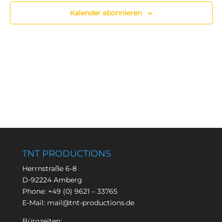
Kalender abonnieren
TNT PRODUCTIONS
Herrnstraße 6-8
D-92224 Amberg
Phone:
+49 (0) 9621 – 33765
E-Mail:
mail@tnt-productions.de
Bürozeiten: