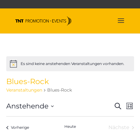
Es sind keine anstehenden Veranstaltungen vorhanden.
Hinweis
Blues-Rock
Veranstaltungen
Blues-Rock
Veran
Ve
Anstehende
Suche
Liste
An
Suche
Datum
Na
und
wählen.
Heute
Nächste
Veranstaltungen
Ansich
Vorherige
Veranst
Naviga