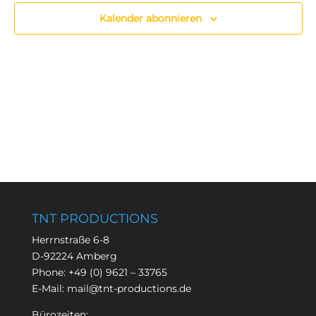
Kalender abonnieren
TNT PRODUCTIONS
Herrnstraße 6-8
D-92224 Amberg
Phone:
+49 (0) 9621 – 33765
E-Mail:
mail@tnt-productions.de
Bürozeiten: