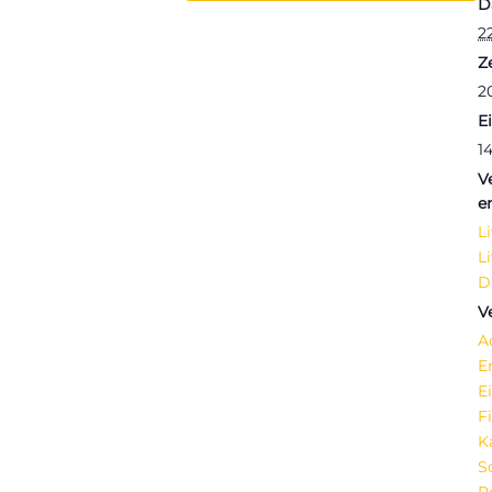
D
2
Ze
2
Ei
1
V
e
L
L
D
V
A
E
E
F
K
S