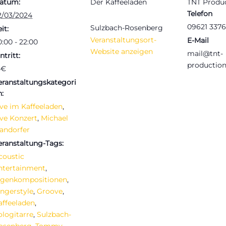
atum:
Der Kaffeeladen
TNT Produ
Telefon
2/03/2024
09621 337
Sulzbach-Rosenberg
it:
Veranstaltungsort-
E-Mail
0:00 - 22:00
Website anzeigen
mail@tnt-
ntritt:
production
4€
eranstaltungskategori
n:
ive im Kaffeeladen
,
ive Konzert
,
Michael
andorfer
eranstaltung-Tags:
coustic
ntertainment
,
igenkompositionen
,
ingerstyle
,
Groove
,
affeeladen
,
ologitarre
,
Sulzbach-