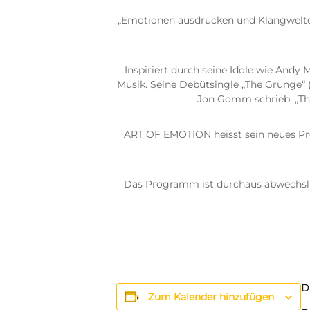
„Emotionen ausdrücken und Klangwelten 
Inspiriert durch seine Idole wie An
Musik. Seine Debütsingle „The Grunge“ 
Jon Gomm schrieb: „This
ART OF EMOTION heisst sein neues Pro
Das Programm ist durchaus abwechslun
D
Zum Kalender hinzufügen