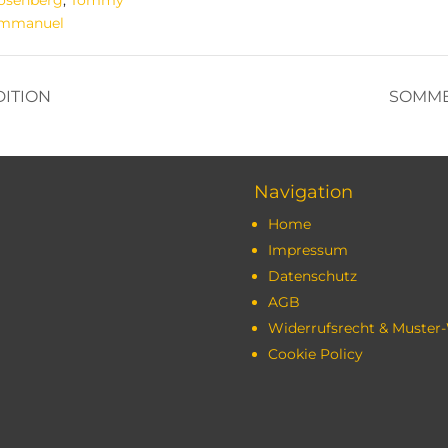
osenberg
,
Tommy
mmanuel
DITION
SOMMER
Navigation
Home
Impressum
Datenschutz
AGB
Widerrufsrecht & Muster
Cookie Policy