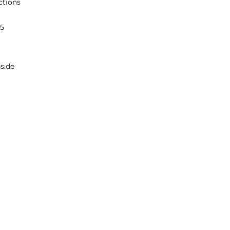
ctions
65
s.de