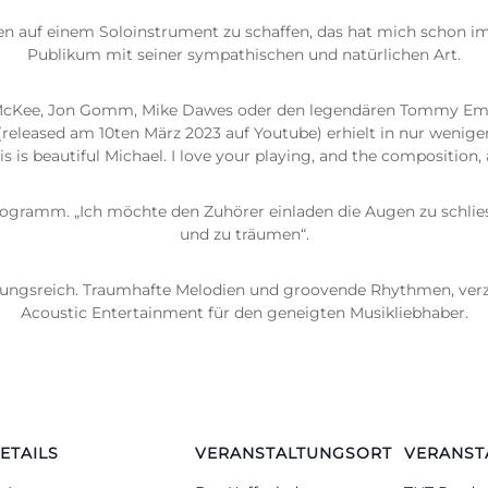
auf einem Soloinstrument zu schaffen, das hat mich schon imme
Publikum mit seiner sympathischen und natürlichen Art.
dy McKee, Jon Gomm, Mike Dawes oder den legendären Tommy Em
(released am 10ten März 2023 auf Youtube) erhielt in nur wenig
 is beautiful Michael. I love your playing, and the composition, 
gramm. „Ich möchte den Zuhörer einladen die Augen zu schlie
und zu träumen“.
gsreich. Traumhafte Melodien und groovende Rhythmen, verzie
Acoustic Entertainment für den geneigten Musikliebhaber.
ETAILS
VERANSTALTUNGSORT
VERANST