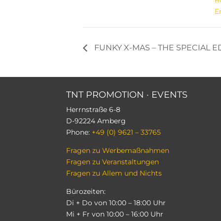
R
E
FUNKY X-MAS – THE SPECIAL E
TNT PROMOTION
·
EVENTS
Herrnstraße 6-8
D-92224 Amberg
Phone:
+49 (0) 9621 – 33765
Fragen zu Werbemaßnahmen
Fragen zu Veranstaltungen
Fragen zu Allem und Nichts
Bürozeiten:
Di + Do von 10:00 – 18:00 Uhr
Mi + Fr von 10:00 – 16:00 Uhr