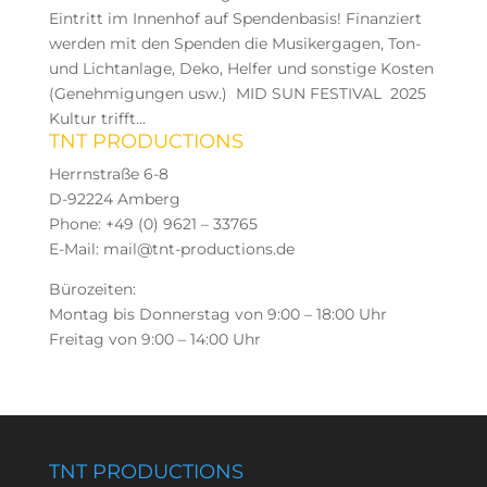
Eintritt im Innenhof auf Spendenbasis! Finanziert
werden mit den Spenden die Musikergagen, Ton-
und Lichtanlage, Deko, Helfer und sonstige Kosten
(Genehmigungen usw.) MID SUN FESTIVAL 2025
Kultur trifft...
TNT PRODUCTIONS
Herrnstraße 6-8
D-92224 Amberg
Phone: +49 (0) 9621 – 33765
E-Mail: mail@tnt-productions.de
Bürozeiten:
Montag bis Donnerstag von 9:00 – 18:00 Uhr
Freitag von 9:00 – 14:00 Uhr
TNT PRODUCTIONS