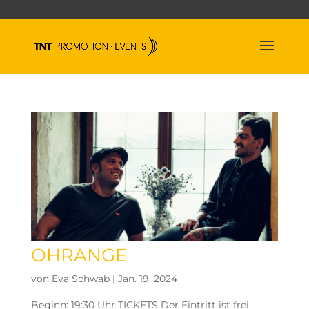
OHRANGE
von
Eva Schwab
|
Jan. 19, 2024
Beginn: 19:30 Uhr TICKETS Der Eintritt ist frei.