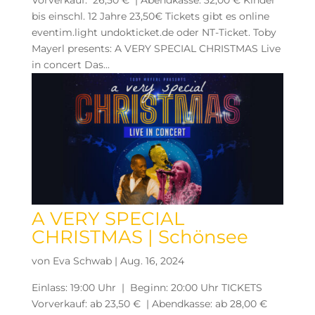
Vorverkauf: 26,50 € | Abendkasse: 32,00 € Kinder
bis einschl. 12 Jahre 23,50€ Tickets gibt es online
eventim.light undokticket.de oder NT-Ticket. Toby
Mayerl presents: A VERY SPECIAL CHRISTMAS Live
in concert Das...
A VERY SPECIAL
CHRISTMAS | Schönsee
von
Eva Schwab
|
Aug. 16, 2024
Einlass: 19:00 Uhr | Beginn: 20:00 Uhr TICKETS
Vorverkauf: ab 23,50 € | Abendkasse: ab 28,00 €