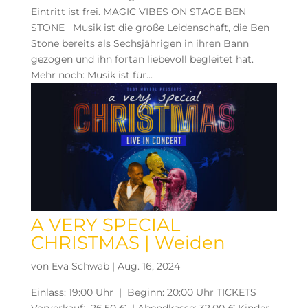
Eintritt ist frei. MAGIC VIBES ON STAGE BEN
STONE Musik ist die große Leidenschaft, die Ben
Stone bereits als Sechsjährigen in ihren Bann
gezogen und ihn fortan liebevoll begleitet hat.
Mehr noch: Musik ist für...
A VERY SPECIAL
CHRISTMAS | Weiden
von
Eva Schwab
|
Aug. 16, 2024
Einlass: 19:00 Uhr | Beginn: 20:00 Uhr TICKETS