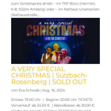
zum Vorteilspreis direkt – im TNT-Büro (Herrnstr.
6-8, 92224 Amberg) oder – im Rathaus Ursensollen
(Rathausstraße...
A VERY SPECIAL
CHRISTMAS | Sulzbach-
Rosenberg | SOLD OUT
von
Eva Schwab
|
Aug. 16, 2024
Einlass: 19:00 Uhr | Beginn: 20:00 Uhr TICKETS
Vorverkauf: ab 24,50 € | Abendkasse: ab 30,00 €