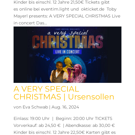
Kinder bis einschl. 12 Jahre 21,50€ Tickets gibt
es online bei eventim.light und okticket.de Toby
Mayerl presents: A VERY SPECIAL CHRISTMAS Live
in concert Das...
A VERY SPECIAL
CHRISTMAS | Ursensollen
von
Eva Schwab
|
Aug. 16, 2024
Einlass: 19:00 Uhr | Beginn: 20:00 Uhr TICKETS
Vorverkauf: ab 24,50 € | Abendkasse: ab 30,00 €
Kinder bis einschl. 12 Jahre 22,50€ Karten gibt es