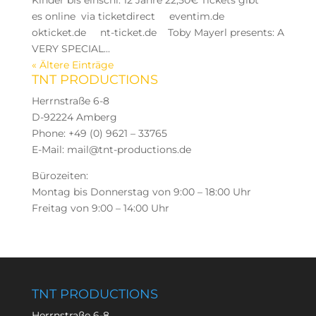
Kinder bis einschl. 12 Jahre 22,50€ Tickets gibt
es online via ticketdirect eventim.de
okticket.de nt-ticket.de Toby Mayerl presents: A
VERY SPECIAL...
« Ältere Einträge
TNT PRODUCTIONS
Herrnstraße 6-8
D-92224 Amberg
Phone: +49 (0) 9621 – 33765
E-Mail: mail@tnt-productions.de
Bürozeiten:
Montag bis Donnerstag von 9:00 – 18:00 Uhr
Freitag von 9:00 – 14:00 Uhr
TNT PRODUCTIONS
Herrnstraße 6-8