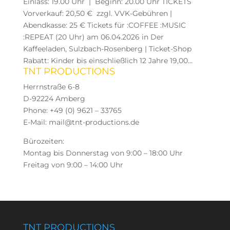
Einlass: 19.00 Uhr | Beginn: 20.00 Uhr TICKETS
Vorverkauf: 20,50 € zzgl. VVK-Gebühren |
Abendkasse: 25 € Tickets für :COFFEE :MUSIC
:REPEAT (20 Uhr) am 06.04.2026 in Der
Kaffeeladen, Sulzbach-Rosenberg | Ticket-Shop
Rabatt: Kinder bis einschließlich 12 Jahre 19,00...
TNT PRODUCTIONS
Herrnstraße 6-8
D-92224 Amberg
Phone: +49 (0) 9621 – 33765
E-Mail: mail@tnt-productions.de
Bürozeiten:
Montag bis Donnerstag von 9:00 – 18:00 Uhr
Freitag von 9:00 – 14:00 Uhr
TNT PRODUCTIONS