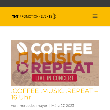
:COFFEE :MUSIC :REPEAT –
16 Uhr
von
mercedes mayerl
|
März 27, 2023