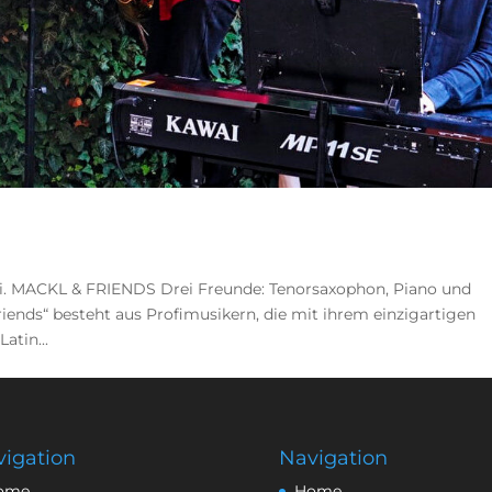
frei. MACKL & FRIENDS Drei Freunde: Tenorsaxophon, Piano und
iends“ besteht aus Profimusikern, die mit ihrem einzigartigen
atin...
igation
Navigation
ome
Home