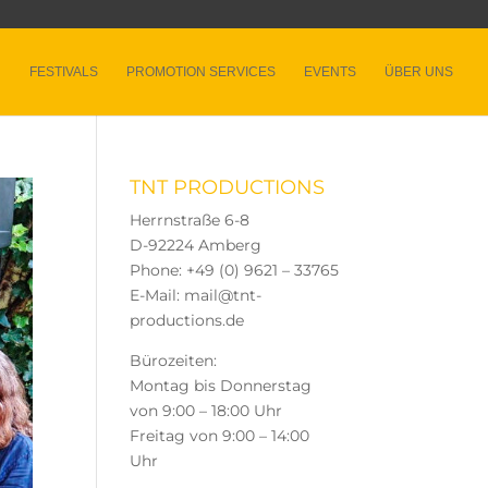
FESTIVALS
PROMOTION SERVICES
EVENTS
ÜBER UNS
TNT PRODUCTIONS
Herrnstraße 6-8
D-92224 Amberg
Phone: +49 (0) 9621 – 33765
E-Mail: mail@tnt-
productions.de
Bürozeiten:
Montag bis Donnerstag
von 9:00 – 18:00 Uhr
Freitag von 9:00 – 14:00
Uhr