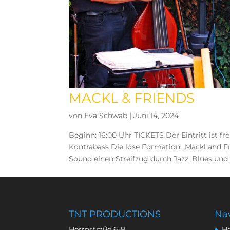
MACKL & FRIENDS
von
Eva Schwab
|
Juni 14, 2024
Beginn: 16:00 Uhr TICKETS Der Eintritt ist 
Kontrabass Die lose Formation „Mackl and Fr
Sound einen Streifzug durch Jazz, Blues und L
TNT PRODUCTIONS
Nav
Herrnstraße 6-8
H