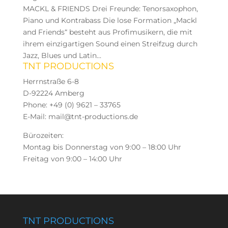
MACKL & FRIENDS Drei Freunde: Tenorsaxophon,
Piano und Kontrabass Die lose Formation „Mackl
and Friends“ besteht aus Profimusikern, die mit
ihrem einzigartigen Sound einen Streifzug durch
Jazz, Blues und Latin...
TNT PRODUCTIONS
Herrnstraße 6-8
D-92224 Amberg
Phone: +49 (0) 9621 – 33765
E-Mail: mail@tnt-productions.de
Bürozeiten:
Montag bis Donnerstag von 9:00 – 18:00 Uhr
Freitag von 9:00 – 14:00 Uhr
TNT PRODUCTIONS