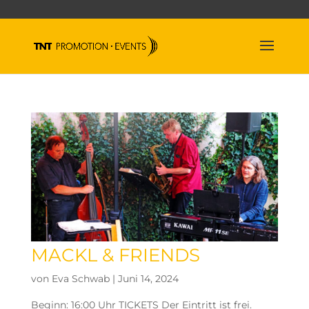
MACKL & FRIENDS
von
Eva Schwab
|
Juni 14, 2024
Beginn: 16:00 Uhr TICKETS Der Eintritt ist frei.