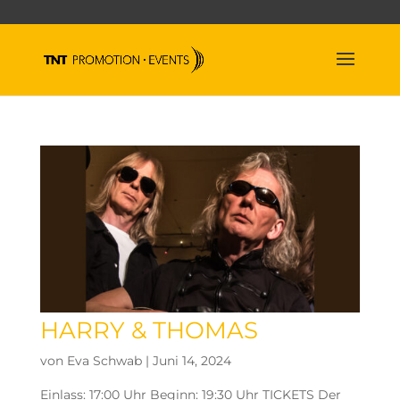
HARRY & THOMAS
von
Eva Schwab
|
Juni 14, 2024
Einlass: 17:00 Uhr Beginn: 19:30 Uhr TICKETS Der