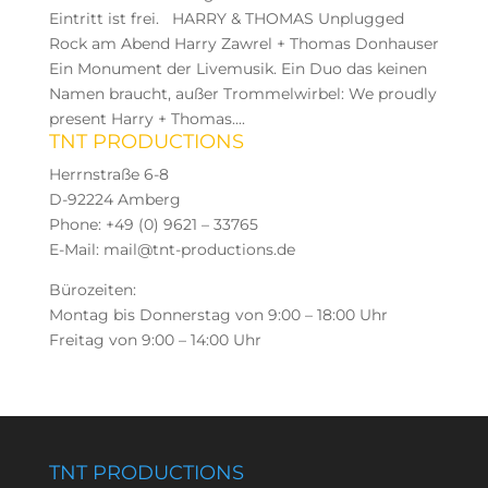
Eintritt ist frei. HARRY & THOMAS Unplugged
Rock am Abend Harry Zawrel + Thomas Donhauser
Ein Monument der Livemusik. Ein Duo das keinen
Namen braucht, außer Trommelwirbel: We proudly
present Harry + Thomas....
TNT PRODUCTIONS
Herrnstraße 6-8
D-92224 Amberg
Phone: +49 (0) 9621 – 33765
E-Mail: mail@tnt-productions.de
Bürozeiten:
Montag bis Donnerstag von 9:00 – 18:00 Uhr
Freitag von 9:00 – 14:00 Uhr
TNT PRODUCTIONS