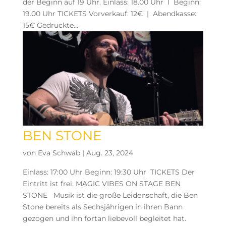
der Beginn auf 19 Uhr. Einlass: 18.00 Uhr I Beginn:
19.00 Uhr TICKETS Vorverkauf: 12€ | Abendkasse:
15€ Gedruckte...
BEN STONE
von
Eva Schwab
|
Aug. 23, 2024
Einlass: 17:00 Uhr Beginn: 19:30 Uhr TICKETS Der
Eintritt ist frei. MAGIC VIBES ON STAGE BEN
STONE Musik ist die große Leidenschaft, die Ben
Stone bereits als Sechsjährigen in ihren Bann
gezogen und ihn fortan liebevoll begleitet hat.