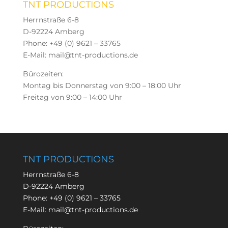
TNT PRODUCTIONS
Herrnstraße 6-8
D-92224 Amberg
Phone: +49 (0) 9621 – 33765
E-Mail: mail@tnt-productions.de
Bürozeiten:
Montag bis Donnerstag von 9:00 – 18:00 Uhr
Freitag von 9:00 – 14:00 Uhr
TNT PRODUCTIONS
Herrnstraße 6-8
D-92224 Amberg
Phone:
+49 (0) 9621 – 33765
E-Mail:
mail@tnt-productions.de